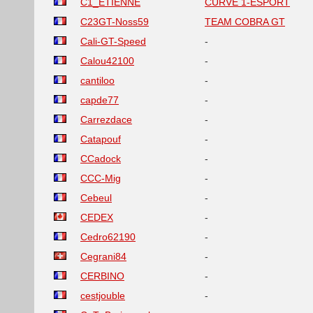
C1_ETIENNE
CURVE 1-ESPORT
C23GT-Noss59
TEAM COBRA GT
Cali-GT-Speed
-
Calou42100
-
cantiloo
-
capde77
-
Carrezdace
-
Catapouf
-
CCadock
-
CCC-Mig
-
Cebeul
-
CEDEX
-
Cedro62190
-
Cegrani84
-
CERBINO
-
cestjouble
-