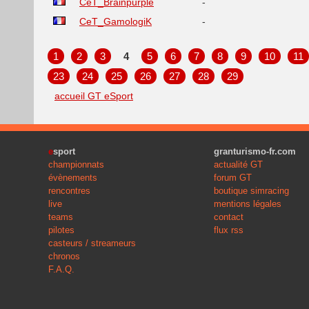
CeT_Brainpurple
-
CeT_GamologiK
-
1
2
3
4
5
6
7
8
9
10
11
23
24
25
26
27
28
29
accueil GT eSport
e
sport
granturismo-fr.com
championnats
actualité GT
évènements
forum GT
rencontres
boutique simracing
live
mentions légales
teams
contact
pilotes
flux rss
casteurs / streameurs
chronos
F.A.Q.