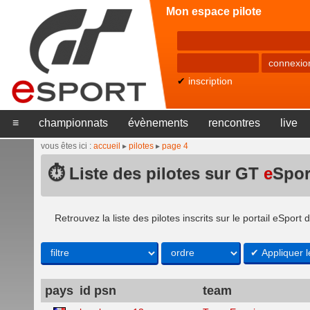
Mon espace pilote
✔
inscription
≡
championnats
évènements
rencontres
live
vous êtes ici :
accueil
▸
pilotes
▸
page 4
⏱ Liste des pilotes sur GT
e
Spor
Retrouvez la liste des pilotes inscrits sur le portail eSpor
pays
id psn
team