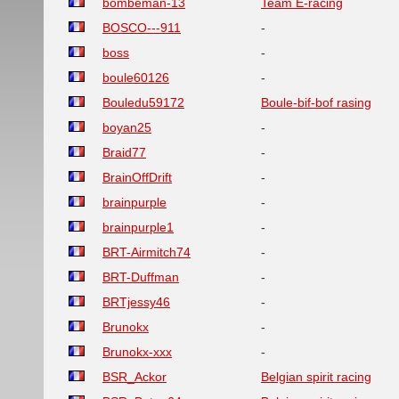
bombeman-13
Team E-racing
BOSCO---911
-
boss
-
boule60126
-
Bouledu59172
Boule-bif-bof rasing
boyan25
-
Braid77
-
BrainOffDrift
-
brainpurple
-
brainpurple1
-
BRT-Airmitch74
-
BRT-Duffman
-
BRTjessy46
-
Brunokx
-
Brunokx-xxx
-
BSR_Ackor
Belgian spirit racing