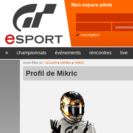
Mon espace pilote
✔
inscription
≡
championnats
évènements
rencontres
live
vous êtes ici :
accueil
▸
pilotes
▸
mikric
Profil de Mikric