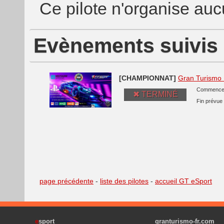
Ce pilote n'organise au
Evènements suivis 
[CHAMPIONNAT]
Gran Turismo 
Commence
✖ TERMINÉ
Fin prévue
page précédente
-
liste des pilotes
-
accueil GT eSport
e
sport
granturismo-fr.com