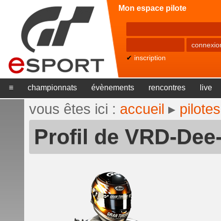
Mon espace pilote
✔
inscription
≡
championnats
évènements
rencontres
live
vous êtes ici :
accueil
▸
pilotes
Profil de VRD-Dee-