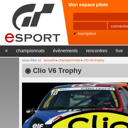
Mon espace pilote
✔
inscription
≡
championnats
évènements
rencontres
live
vous êtes ici :
accueil
▸
championnats
▸
clio v6 trophy
◉ Clio V6 Trophy