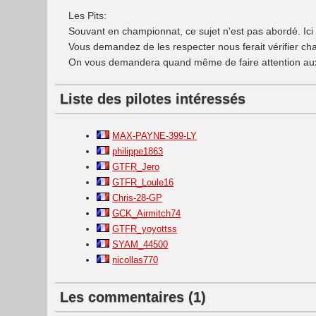
Les Pits:
Souvant en championnat, ce sujet n'est pas abordé. Ici 
Vous demandez de les respecter nous ferait vérifier cha
On vous demandera quand même de faire attention aux a
Liste des pilotes intéressés
MAX-PAYNE-399-LY
philippe1863
GTFR_Jero
GTFR_Loule16
Chris-28-GP
GCK_Airmitch74
GTFR_yoyottss
SYAM_44500
nicollas770
Les commentaires (1)