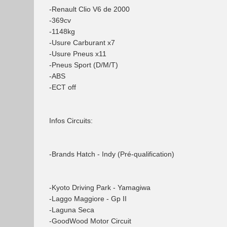
-Renault Clio V6 de 2000
-369cv
-1148kg
-Usure Carburant x7
-Usure Pneus x11
-Pneus Sport (D/M/T)
-ABS
-ECT off
Infos Circuits:
-Brands Hatch - Indy (Pré-qualification)
-Kyoto Driving Park - Yamagiwa
-Laggo Maggiore - Gp II
-Laguna Seca
-GoodWood Motor Circuit