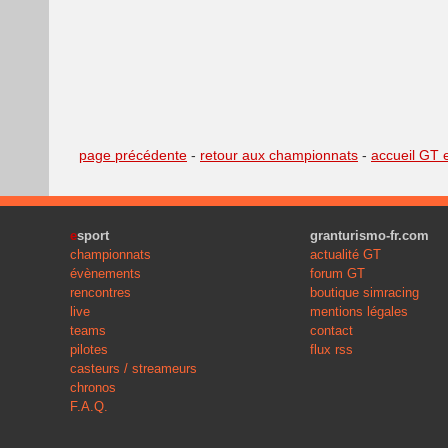
page précédente
-
retour aux championnats
-
accueil GT 
e
sport
granturismo-fr.com
championnats
actualité GT
évènements
forum GT
rencontres
boutique simracing
live
mentions légales
teams
contact
pilotes
flux rss
casteurs / streameurs
chronos
F.A.Q.