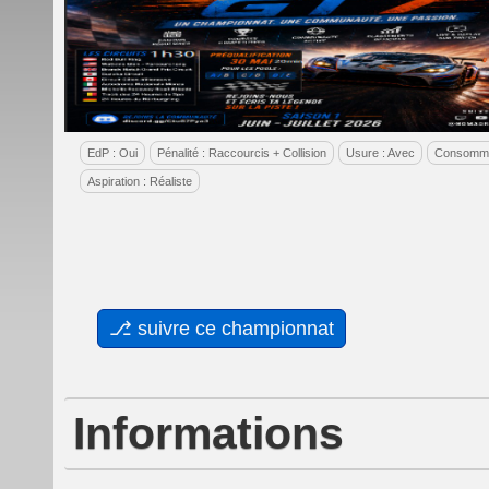
EdP : Oui
Pénalité : Raccourcis + Collision
Usure : Avec
Consomma
Aspiration : Réaliste
Informations