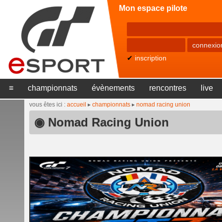
Mon espace pilote
✔
inscription
≡
championnats
évènements
rencontres
live
vous êtes ici :
accueil
▸
championnats
▸
nomad racing union
◉ Nomad Racing Union