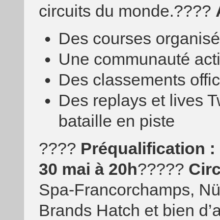
circuits du monde.????
Des courses organis
Une communauté activ
Des classements offici
Des replays et lives 
bataille en piste
????
Préqualification :
30 mai à 20h
?????
Cir
Spa-Francorchamps, Nür
Brands Hatch et bien d’