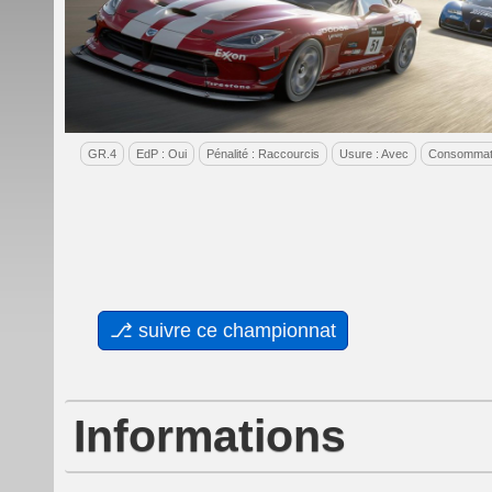
GR.4
EdP : Oui
Pénalité : Raccourcis
Usure : Avec
Consommati
Informations