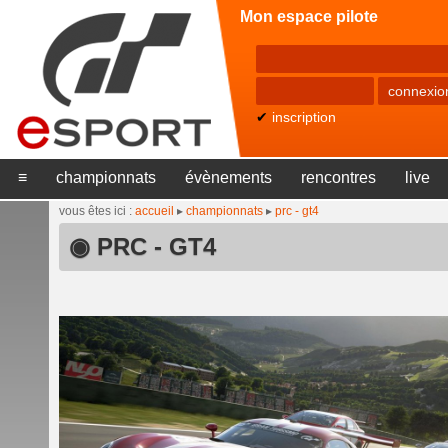
Mon espace pilote
✔
inscription
≡
championnats
évènements
rencontres
live
vous êtes ici :
accueil
▸
championnats
▸
prc - gt4
◉ PRC - GT4