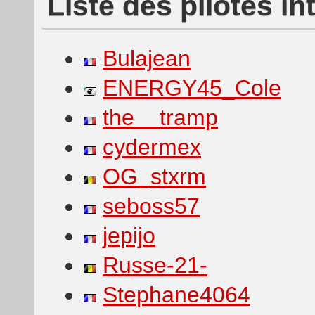
Liste des pilotes i
Bulajean
ENERGY45_Cole
the__tramp
cydermex
OG_stxrm
seboss57
jepijo
Russe-21-
Stephane4064