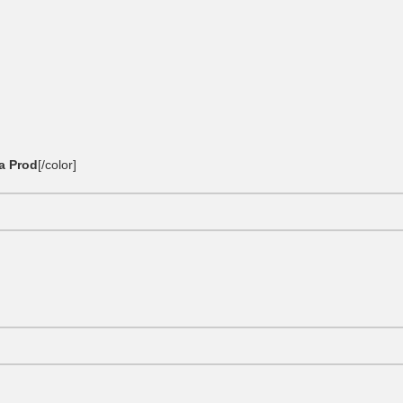
a Prod
[/color]