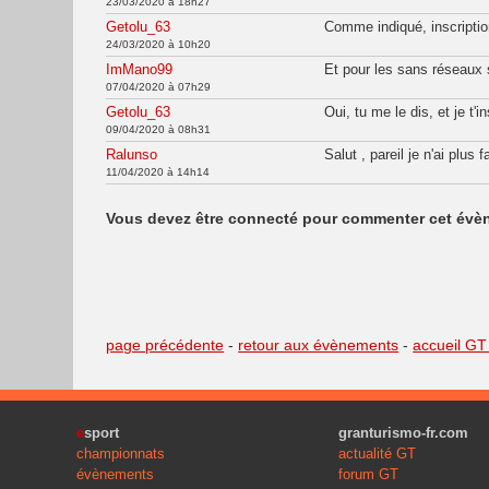
23/03/2020 à 18h27
Getolu_63
Comme indiqué, inscripti
24/03/2020 à 10h20
ImMano99
Et pour les sans réseaux 
07/04/2020 à 07h29
Getolu_63
Oui, tu me le dis, et je t'in
09/04/2020 à 08h31
Ralunso
Salut , pareil je n'ai plu
11/04/2020 à 14h14
Vous devez être connecté pour commenter cet évè
page précédente
-
retour aux évènements
-
accueil GT
e
sport
granturismo-fr.com
championnats
actualité GT
évènements
forum GT