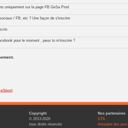
ons uniquement sur la page FB GeSa Prod
sociaux / FB, etc ? Une façon de s'inscrire
scris.
s facebook pour le moment , peux tu m'inscrire ?
nement.
 eSport
Copyright
Nos partenaires
© 2013-2026
GTA
tous droits réservés
Annuaire des jeux