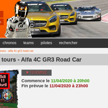
chronos
teams
pilotes
rechercher
urs - alfa 4c gr3 road car
 tours - Alfa 4C GR3 Road Car
✖ TERMINÉ
Commence le
11/04/2020 à 20h00
Fin prévue le
11/04/2020 à 23h00