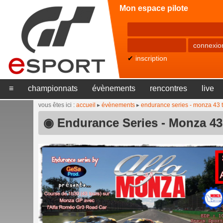
Mon espace pilote
✔
inscription
≡
championnats
évènements
rencontres
live
vous êtes ici :
accueil
▸
évènements
▸
endurance series - monza 43 to
◉ Endurance Series - Monza 43