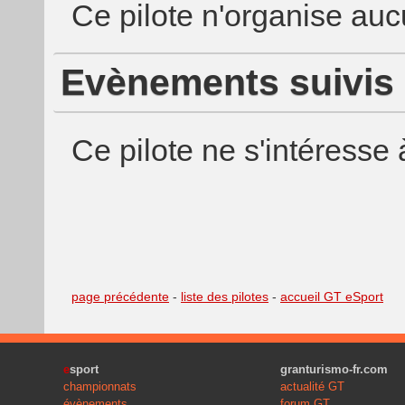
Ce pilote n'organise au
Evènements suivis
Ce pilote ne s'intéress
page précédente
-
liste des pilotes
-
accueil GT eSport
e
sport
granturismo-fr.com
championnats
actualité GT
évènements
forum GT