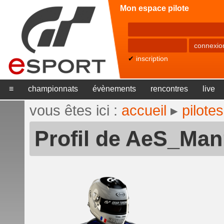
Mon espace pilote
✔
inscription
≡
championnats
évènements
rencontres
live
vous êtes ici :
accueil
▸
pilotes
Profil de AeS_Man