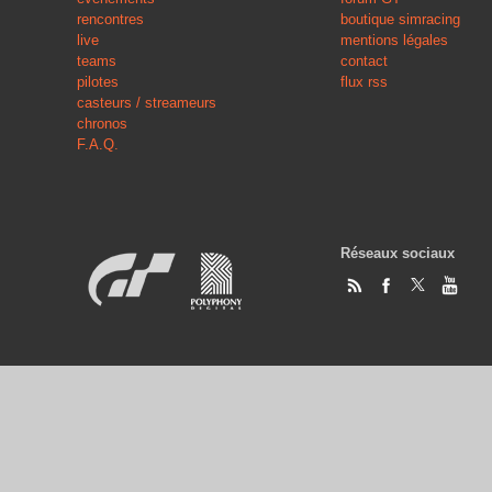
rencontres
boutique simracing
live
mentions légales
teams
contact
pilotes
flux rss
casteurs / streameurs
chronos
F.A.Q.
Réseaux sociaux