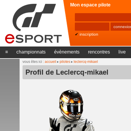
Mon espace pilote
✔
inscription
≡
championnats
évènements
rencontres
live
vous êtes ici :
accueil
▸
pilotes
▸
leclercq-mikael
Profil de Leclercq-mikael