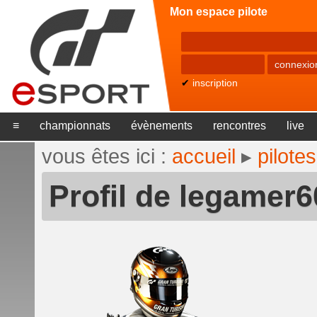
Mon espace pilote
✔
inscription
≡
championnats
évènements
rencontres
live
vous êtes ici :
accueil
▸
pilotes
Profil de legamer