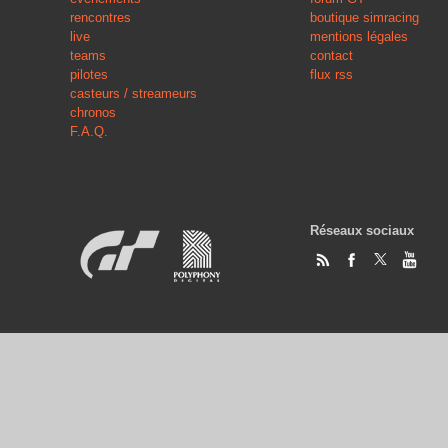
rencontres
boutique simracing
live
mentions légales
teams
contact
pilotes
flux rss
casteurs / streameurs
chronos
F.A.Q.
Réseaux sociaux