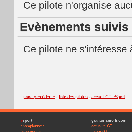
Ce pilote n'organise au
Evènements suivis
Ce pilote ne s'intéress
page précédente
-
liste des pilotes
-
accueil GT eSport
e
sport
granturismo-fr.com
championnats
actualité GT
évènements
forum GT