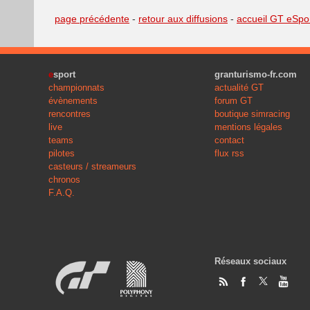
page précédente
-
retour aux diffusions
-
accueil GT eSpo
e
sport
granturismo-fr.com
championnats
actualité GT
évènements
forum GT
rencontres
boutique simracing
live
mentions légales
teams
contact
pilotes
flux rss
casteurs / streameurs
chronos
F.A.Q.
Réseaux sociaux