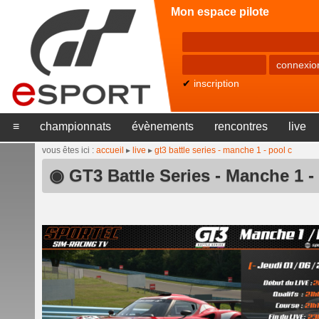
Mon espace pilote
✔
inscription
≡
championnats
évènements
rencontres
live
vous êtes ici :
accueil
▸
live
▸
gt3 battle series - manche 1 - pool c
◉ GT3 Battle Series - Manche 1 -